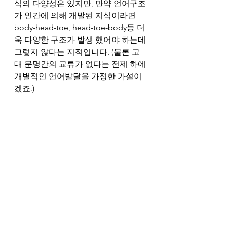
식의 다양성은 있지만, 만약 언어구조
가 인간에 의해 개발된 지식이라면 
body-head-toe, head-toe-body등 더
욱 다양한 구조가 발생 했어야 하는데 
그렇지 않다는 지적입니다. (물론 고
대 문명간의 교류가 없다는 전제 하에 
개별적인 언어발달을 가정한 가설이
겠죠.)
저는 과학도가 아니지만 참 모범적인 
자세가 아닐까 합니다. 과학은 세상의 
확실한 부분으로 세계를 정의 하지만, 
진리에 한발자국 더 가깝게 가려면,  
자신이 모른다는것도 인정해야 한다
고 조언 하는 것 같습니다.  이 외 저자
는 과학자의 책임 혹은 도덕철학적 고
민들도 제시해 주시는데요. 저자는 참
된 스승, 혹은 올바른 선배의 모습으