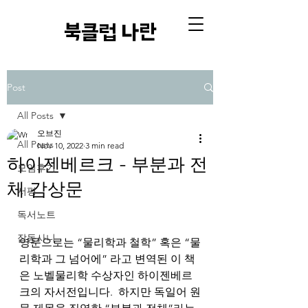
​북클럽 나란
Post
All Posts
오브진
All Posts
Nov 10, 2022
3 min read
하이젠베르크 - 부분과 전
모임후기
체 감상문
서평
독서노트
잡동사니
영문으로는 “물리학과 철학” 혹은 “물
리학과 그 넘어에” 라고 변역된 이 책
은 노벨물리학 수상자인 하이젠베르
크의 자서전입니다.  하지만 독일어 원