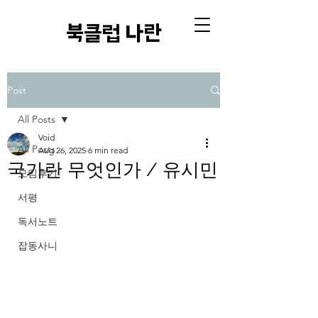
​북클럽 나란
Post
All Posts
Void
All Posts
Aug 26, 2025
6 min read
국가란 무엇인가 / 유시민
모임후기
서평
독서노트
잡동사니