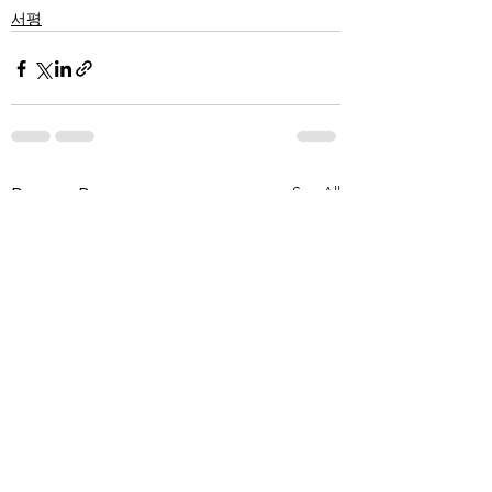
서평
See All
Recent Posts