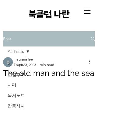
​북클럽 나란
Post
All Posts
eunmi lee
All Posts
Apr 23, 2023
1 min read
The old man and the sea
모임후기
서평
독서노트
잡동사니