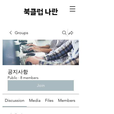
​북클럽 나란
Groups
공지사항
Public
·
8 members
Join
Discussion
Media
Files
Members
About