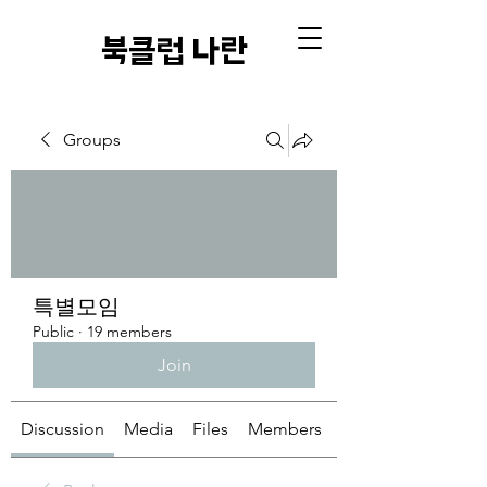
​북클럽 나란
Groups
특별모임
Public
·
19 members
Join
Discussion
Media
Files
Members
About