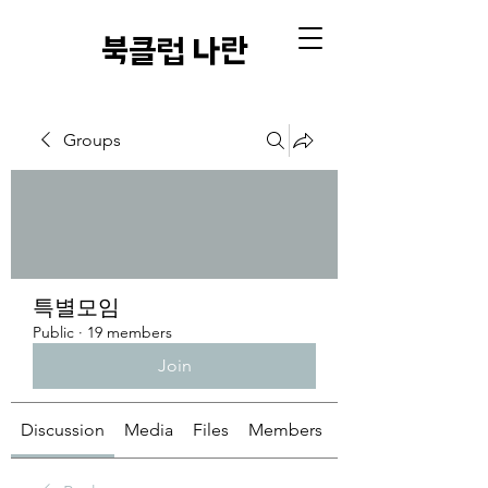
​북클럽 나란
Groups
특별모임
Public
·
19 members
Join
Discussion
Media
Files
Members
About