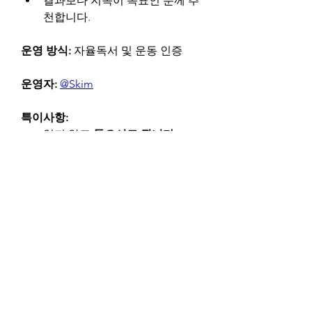
결과보다 지속이 목표인 분께 추
천합니다.
운영 방식: 
자율독서 및 운동 인증
운영자:
@Skim
특이사항:
읽지 않고 
들으셔도 됩니다.
일주일에 3번 자신의 운동을 인
증
해주세요.
얼마나 많은 시간이 필요한가요?
총 100시간 정도의 시간 투자가 
필요하며, 크레딧(베타 테스트 
중)은 10점입니다.
0
0
92