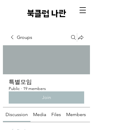
​북클럽 나란
Groups
특별모임
Public
·
19 members
Join
Discussion
Media
Files
Members
About