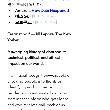
많은 도움이 됩니다.
Amazon: 
How Data Happened
예스 24: 
데이터의 역사
교보문고: 
데이터의 역사
Fascinating.” ―Jill Lepore, The New 
Yorker
A sweeping history of data and its 
technical, political, and ethical 
impact on our world.
From facial recognition―capable of 
checking people into flights or 
identifying undocumented 
residents―to automated decision 
systems that inform who gets loans 
and who receives bail, each of us 