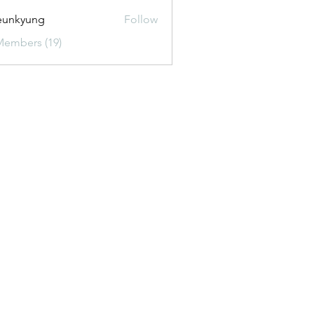
eunkyung
Follow
Members (19)