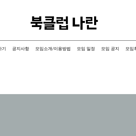
​북클럽 나란
하기
공지사항
모임소개/이용방법
모임 일정
모임 공지
모임후