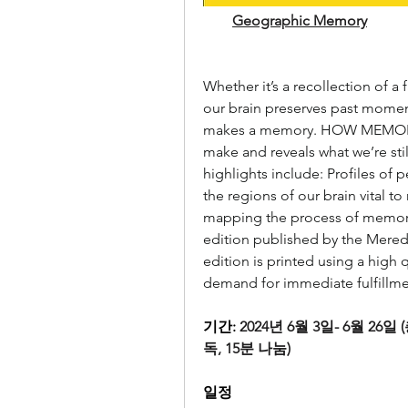
Geographic Memory
Whether it’s a recollection of a
our brain preserves past moments
makes a memory. HOW MEMORY W
make and reveals what we’re stil
highlights include: Profiles of 
the regions of our brain vital t
mapping the process of memory. 
edition published by the Mered
edition is printed using a high 
demand for immediate fulfillme
기간: 
2024년 6월 3일- 6월 26일 
독, 15분 나눔)      
일정