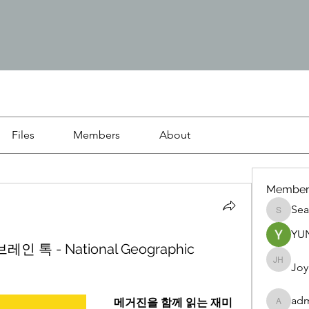
Files
Members
About
Member
Se
Sean
YU
레인 톡 - National Geographic
Joy
Joy H
ad
메거진을 함께 읽는 재미
admin