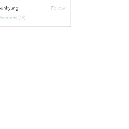
eunkyung
Follow
Members (19)