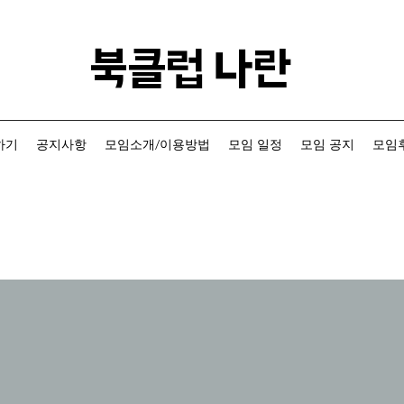
​북클럽 나란
하기
공지사항
모임소개/이용방법
모임 일정
모임 공지
모임후