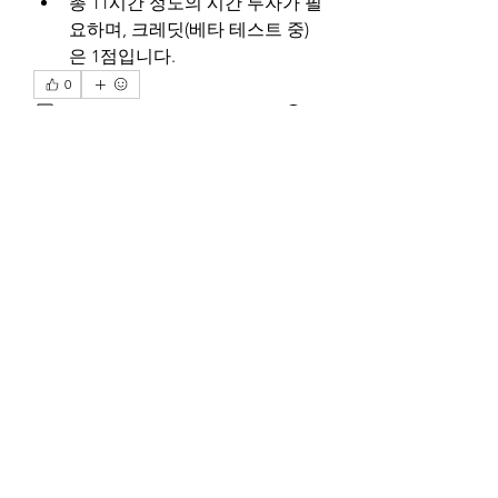
총 11시간 정도의 시간 투자가 필
요하며, 크레딧(베타 테스트 중)
은 1점입니다.
0
0
29
Write a comment...
About
특별모임 공지방입니다.
Members
Sean
Follow
Sean
YUNA
Follow
Joy H
Follow
Joy H