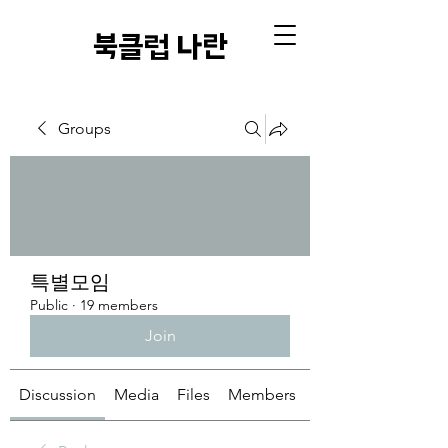
​북클럽 나란
Groups
특별모임
Public
·
19 members
Join
Discussion
Media
Files
Members
About