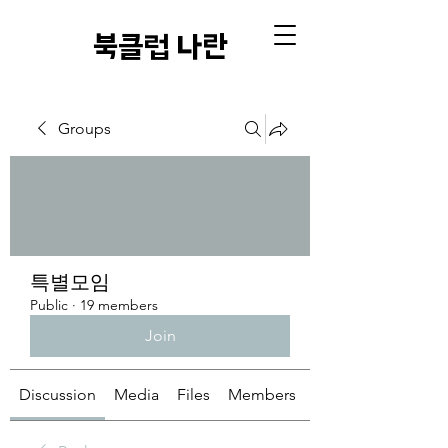
​북클럽 나란
Groups
특별모임
Public
·
19 members
Join
Discussion
Media
Files
Members
About