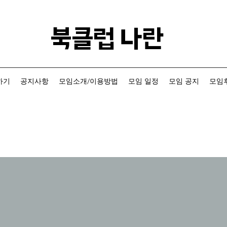
​북클럽 나란
하기
공지사항
모임소개/이용방법
모임 일정
모임 공지
모임후