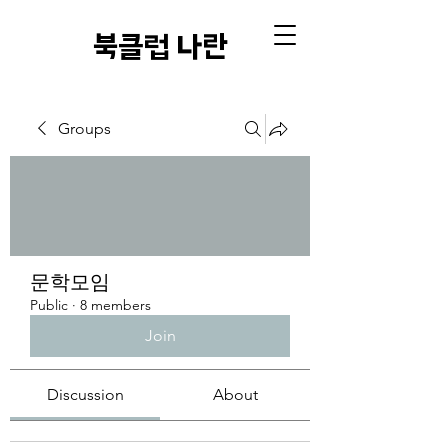
​북클럽 나란
Groups
문학모임
Public
·
8 members
Join
Discussion
About