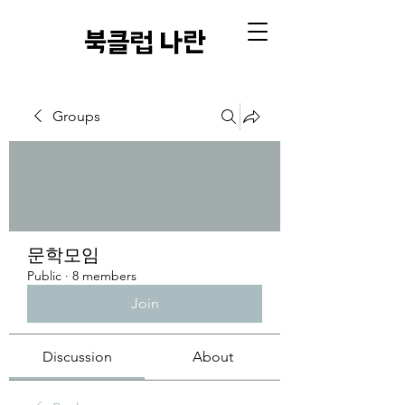
​북클럽 나란
Groups
문학모임
Public
·
8 members
Join
Discussion
About