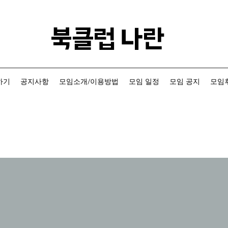
​북클럽 나란
하기
공지사항
모임소개/이용방법
모임 일정
모임 공지
모임후