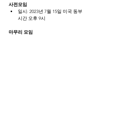
사전모임
일시: 2023년 7월 15일 미국 동부
시간 오후 9시
마무리 모임
일시 : 2023년 8월 6일 미국 동부
시간 오후 9시
운영방식
2주간 자유롭게 책을 읽습니다.
책을 읽다가 감명 깊은 구절이나 
생각할만한 거리를 슬랙 채널에 
올립니다.
다른분들의 포스팅에 답글을 답
니다.
마무리에 100자 서평을 작성합니
다.
얼마나 많은 시간이 필요한가요?