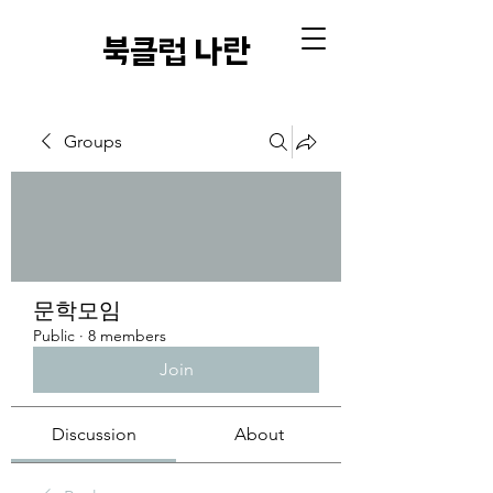
​북클럽 나란
Groups
문학모임
Public
·
8 members
Join
Discussion
About