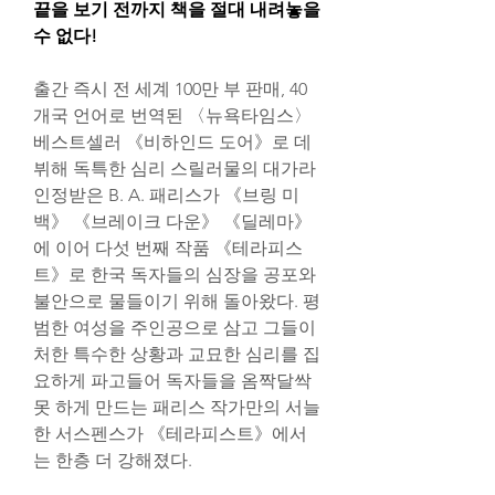
끝을 보기 전까지 책을 절대 내려놓을 
수 없다!
출간 즉시 전 세계 100만 부 판매, 40
개국 언어로 번역된 〈뉴욕타임스〉 
베스트셀러 《비하인드 도어》로 데
뷔해 독특한 심리 스릴러물의 대가라 
인정받은 B. A. 패리스가 《브링 미 
백》 《브레이크 다운》 《딜레마》
에 이어 다섯 번째 작품 《테라피스
트》로 한국 독자들의 심장을 공포와 
불안으로 물들이기 위해 돌아왔다. 평
범한 여성을 주인공으로 삼고 그들이 
처한 특수한 상황과 교묘한 심리를 집
요하게 파고들어 독자들을 옴짝달싹 
못 하게 만드는 패리스 작가만의 서늘
한 서스펜스가 《테라피스트》에서
는 한층 더 강해졌다.