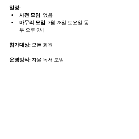
일정:
사전 모임
: 없음
마무리 모임
: 3월 28일 토요일 동
부 오후 9시
참가대상:
 모든 회원
운영방식:
 자율 독서 모임
특이사항:
 뒷 내용 스포일러를 피하기 
위해서 슬랙에 첫 메세지는 본인이 읽
고 있는 진도(챕터/페이지)만 공개 후 
(e.g., 1부 2장에 대한 내용입니다.) 질
문과 내용에 대한 디스커션은 스레드
에 답글을 남기는 형식으로만 대화를 
나눕니다.
운영자: 
@슬 