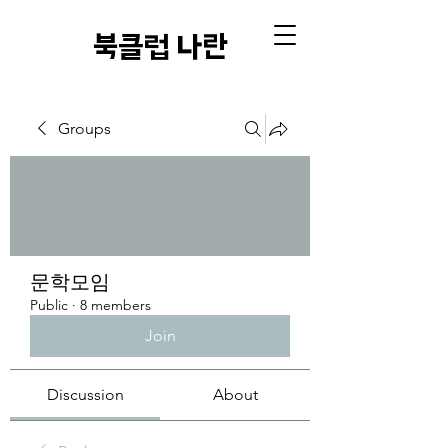
​북클럽 나란
Groups
문학모임
Public
·
8 members
Join
Discussion
About