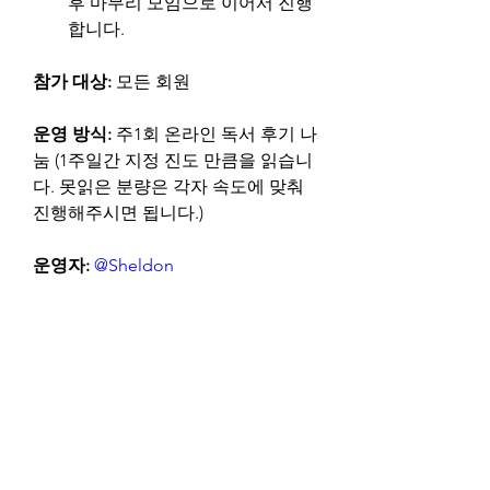
후 마무리 모임으로 이어서 진행
합니다.
참가 대상: 
모든 회원
운영 방식: 
주1회 온라인 독서 후기 나
눔 (1주일간 지정 진도 만큼을 읽습니
다. 못읽은 분량은 각자 속도에 맞춰 
진행해주시면 됩니다.)
운영자:
@Sheldon
특이사항:
 독서 시작전에 넷플렉스 시
리즈 “Three body problem” 을 시청
하고 오시면 좋겠습니다. 전체적인 책
의 흐름을 이해하는데 도움이 됩니다. 
시리즈 에피소드가 총 8개인데, 일주
일에 2개씩 보시면 될 듯합니다.