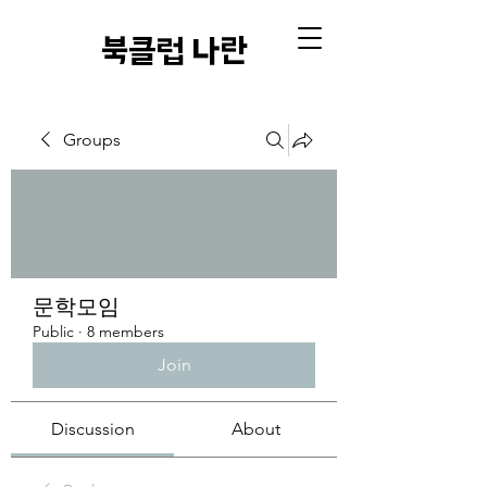
​북클럽 나란
Groups
문학모임
Public
·
8 members
Join
Discussion
About