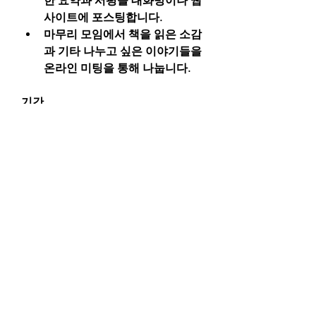
한 요약과 서평을 대화방이나 웹
사이트에 포스팅합니다.
마무리 모임에서 책을 읽은 소감
과 기타 나누고 싶은 이야기들을 
온라인 미팅을 통해 나눕니다.
기간
2026년 1월 1일 ~ 1월 22일
일정
사전모임:
 n/a
마무리모임: 
2026년 1월 22일 미
국 동부시간 오후 9시
중간모임: 
n/a
운영방식
주간 진도에 따라 슬랙에 감상평
과 토론 거리를 올리고, 줌으로 
마무리 토론 진행