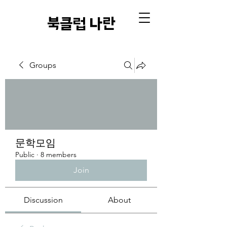
​북클럽 나란
Groups
문학모임
Public
·
8 members
Join
Discussion
About