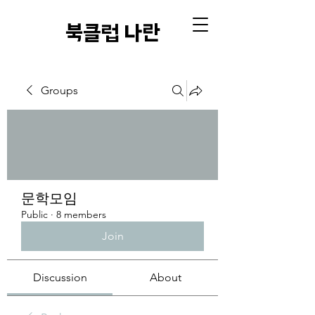
​북클럽 나란
Groups
문학모임
Public
·
8 members
Join
Discussion
About