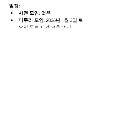
일정:
사전 모임
: 없음
마무리 모임
: 2026년 1월 3일 토
요일 동부 시간 오후 10시
참가대상:
 모든 회원
운영방식:
 자율 독서 모임
특이사항:
 뒷 내용 스포일러를 피하기 
위해서 슬랙에 첫 메세지는 본인이 읽
고 있는 진도(챕터/페이지)만 공개 후 
(e.g., 1부 2장에 대한 내용입니다.) 질
문과 내용에 대한 디스커션은 스레드
에 답글을 남기는 형식으로만 대화를 
나눕니다.
운영자: 
@슬 