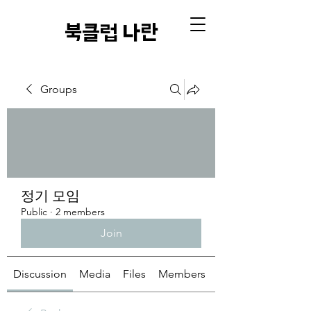
​북클럽 나란
Groups
정기 모임
Public
·
2 members
Join
Discussion
Media
Files
Members
About