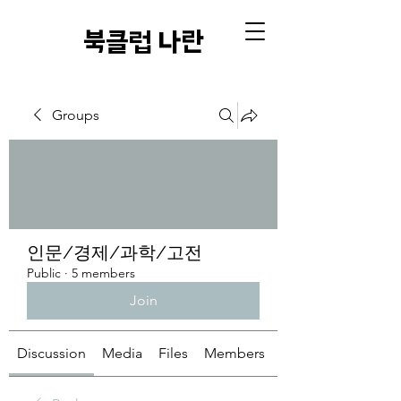
​북클럽 나란
Groups
인문/경제/과학/고전
Public
·
5 members
Join
Discussion
Media
Files
Members
About