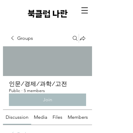
​북클럽 나란
Groups
인문/경제/과학/고전
Public
·
5 members
Join
Discussion
Media
Files
Members
About