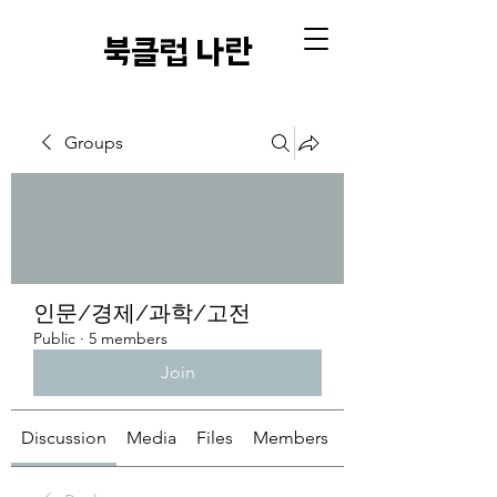
​북클럽 나란
Groups
인문/경제/과학/고전
Public
·
5 members
Join
Discussion
Media
Files
Members
About