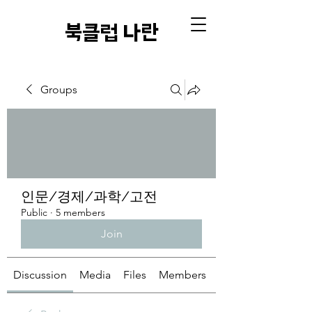
​북클럽 나란
Groups
인문/경제/과학/고전
Public
·
5 members
Join
Discussion
Media
Files
Members
About