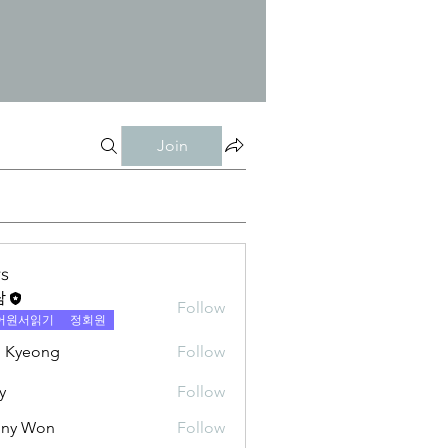
Join
s
람
Follow
어원서읽기
정회원
 Kyeong
Follow
y
Follow
nny Won
Follow