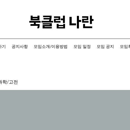
​북클럽 나란
하기
공지사항
모임소개/이용방법
모임 일정
모임 공지
모임후
과학/고전