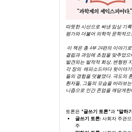
따뜻한 시선으로 써낸 임상 기록
평가와 더불어 의학적 문학적으로
 이 책은 총 4부 24편의 이야기로 구성되어 있다. 1부와 2부에서는 주로 뇌 기능의 
결핍과 과잉에 초점을 맞추었으며
발견되는 발작적 회상, 변형된 지
각 장의  에피소드마다 뒷이야기
들의 경험을 덧붙였다. 극도의 혼
환자들, 그들의 모습을 바라보는
니즘으로 인간 존엄을 깨닫게한
토론은 
"글쓰기 토론"
과 
"말하기
글쓰기 토론:
 사회자 주관으
주