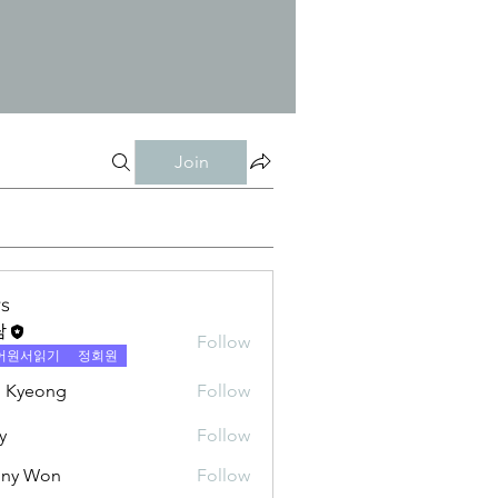
Join
s
람
Follow
어원서읽기
정회원
 Kyeong
Follow
y
Follow
nny Won
Follow