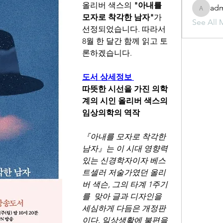
올리버 색스의 
"아내를 
ad
admin
모자로 착각한 남자"
가 
See All 
선정되었습니다. 따라서 
8월 한 달간 함께 읽고 토
론하겠습니다. 
도서 상세정보
따뜻한 시선을 가진 의학
계의 시인 올리버 색스의 
임상의학의 역작	
『아내를 모자로 착각한 
남자』는 이 시대 영향력 
있는 신경학자이자 베스
트셀러 저술가였던 올리
버 색슨, 그의 타계 1주기
를  맞아 글과 디자인을 
세심하게 다듬은 개정판
이다. 일상생활에 불편을 