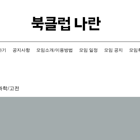
​북클럽 나란
하기
공지사항
모임소개/이용방법
모임 일정
모임 공지
모임후
과학/고전