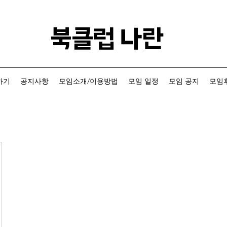
​북클럽 나란
하기
공지사항
모임소개/이용방법
모임 일정
모임 공지
모임후