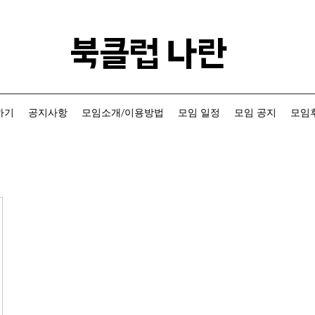
​북클럽 나란
하기
공지사항
모임소개/이용방법
모임 일정
모임 공지
모임후