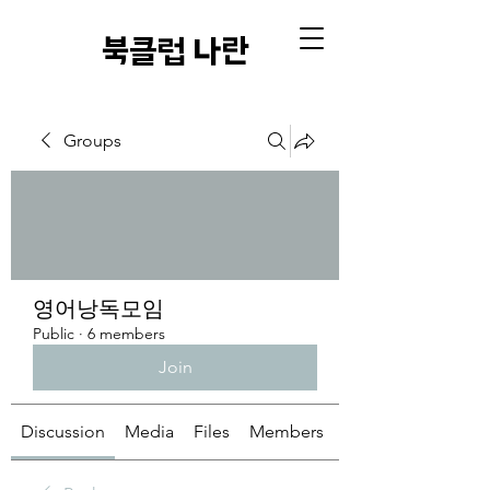
​북클럽 나란
Groups
영어낭독모임
Public
·
6 members
Join
Discussion
Media
Files
Members
About