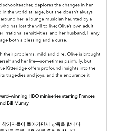
red schoolteacher, deplores the changes in her 
 in the world at large, but she doesn’t always 
 around her: a lounge musician haunted by a 
o has lost the will to live; Olive’s own adult 
r irrational sensitivities; and her husband, Henry, 
riage both a blessing and a curse.
 their problems, mild and dire, Olive is brought 
rself and her life—sometimes painfully, but 
ve Kitteridge offers profound insights into the 
ts tragedies and joys, and the endurance it 
ward–winning HBO miniseries starring Frances 
d Bill Murray
서 참가자들이 돌아가면서 낭독을 합니다.