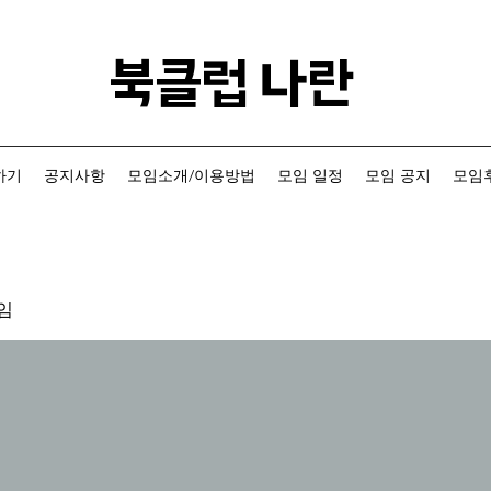
​북클럽 나란
하기
공지사항
모임소개/이용방법
모임 일정
모임 공지
모임후
임