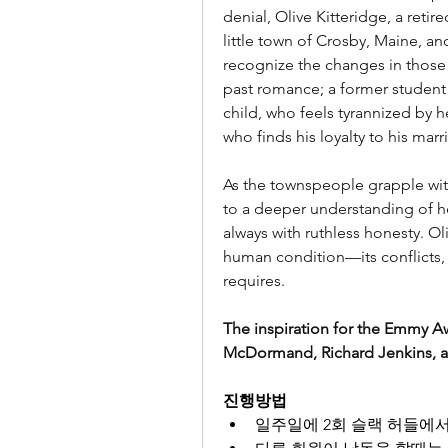
denial, Olive Kitteridge, a reti
little town of Crosby, Maine, and
recognize the changes in those
past romance; a former student wh
child, who feels tyrannized by he
who finds his loyalty to his mar
As the townspeople grapple with
to a deeper understanding of he
always with ruthless honesty. Oli
human condition—its conflicts, i
requires.
The inspiration for the Emmy A
McDormand, Richard Jenkins, an
진행방법
일주일에 2회 슬랙 허들에