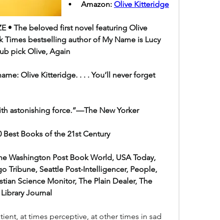
Amazon: 
Olive Kitteridge
 The beloved first novel featuring Olive 
k Times bestselling author of My Name is Lucy 
ub pick Olive, Again
me: Olive Kitteridge. . . . You’ll never forget 
with astonishing force.”—The New Yorker
 Best Books of the 21st Century
 Washington Post Book World, USA Today, 
 Tribune, Seattle Post-Intelligencer, People, 
tian Science Monitor, The Plain Dealer, The 
Library Journal
tient, at times perceptive, at other times in sad 