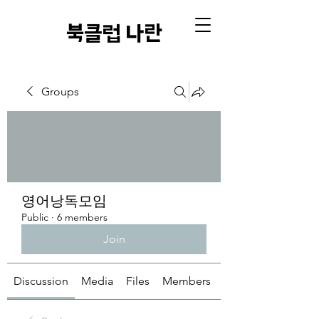
​북클럽 나란
Groups
영어낭독모임
Public
·
6 members
Join
Discussion
Media
Files
Members
About