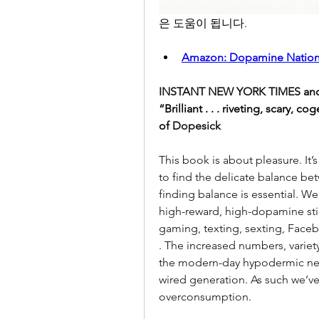
은 도움이 됩니다.
Amazon: Dopamine Natio
INSTANT NEW YORK TIMES
 an
“Brilliant . . . riveting, scary,
of 
Dopesick
This book is about pleasure. It’
to find the delicate balance be
finding balance is essential. We
high-reward, high-dopamine sti
gaming, texting, sexting, Faceb
. The increased numbers, variet
the modern-day hypodermic need
wired generation. As such we’ve
overconsumption.