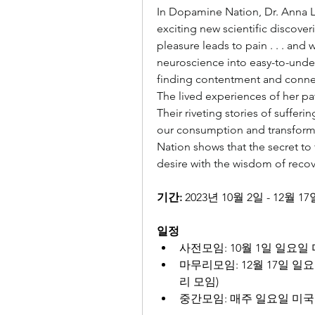
In Dopamine Nation, Dr. Anna Le
exciting new scientific discoveri
pleasure leads to pain . . . an
neuroscience into easy-to-unde
finding contentment and conne
The lived experiences of her pati
Their riveting stories of suffer
our consumption and transformi
Nation shows that the secret to
desire with the wisdom of recov
기간:
 2023년 10월 2일 - 12월 17
일정
사전모임: 10월 1일 일요일 
마무리모임: 12월 17일 일
리 모임)
중간모임: 매주 일요일 미국