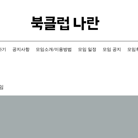
​북클럽 나란
하기
공지사항
모임소개/이용방법
모임 일정
모임 공지
모임후
임