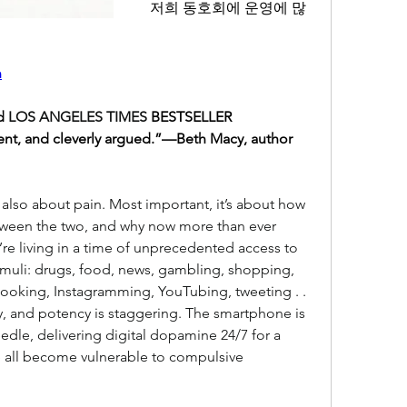
저희 동호회에 운영에 많
n
d 
LOS ANGELES TIMES
 BESTSELLER
 cogent, and cleverly argued.”—Beth Macy, author 
s also about pain. Most important, it’s about how 
tween the two, and why now more than ever 
’re living in a time of unprecedented access to 
muli: drugs, food, news, gambling, shopping, 
ooking, Instagramming, YouTubing, tweeting . . 
y, and potency is staggering. The smartphone is 
le, delivering digital dopamine 24/7 for a 
 all become vulnerable to compulsive 