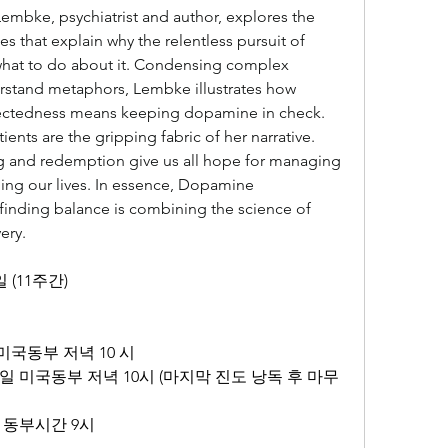
mbke, psychiatrist and author, explores the 
es that explain why the relentless pursuit of 
d what to do about it. Condensing complex 
rstand metaphors, Lembke illustrates how 
ctedness means keeping dopamine in check. 
ents are the gripping fabric of her narrative. 
ing and redemption give us all hope for managing 
ng our lives. In essence, Dopamine 
 finding balance is combining the science of 
ery.
일 (11주간)
미국동부 저녁 10 시
요일 미국동부 저녁 10시 (마지막 진도 낭독 후 마무
 동부시간 9시