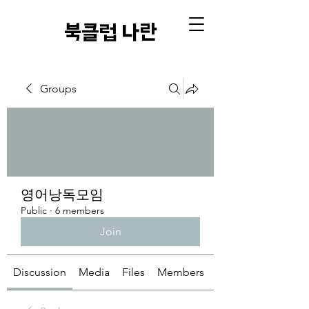
​북클럽 나란
Groups
영어낭독모임
Public
·
6 members
Join
Discussion
Media
Files
Members
About