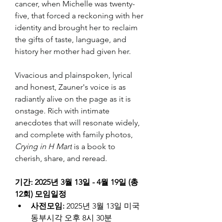
cancer, when Michelle was twenty-
five, that forced a reckoning with her 
identity and brought her to reclaim 
the gifts of taste, language, and 
history her mother had given her.
Vivacious and plainspoken, lyrical 
and honest, Zauner's voice is as 
radiantly alive on the page as it is 
onstage. Rich with intimate 
anecdotes that will resonate widely, 
and complete with family photos, 
Crying in H Mart
 is a book to 
cherish, share, and reread.
기간: 2025년 3월 13일 - 4월 19일 (총 
12회) 모임일정
사전모임:
 2025년 3월 13일 미국 
동부시각 오후 8시 30분