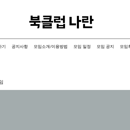
​북클럽 나란
하기
공지사항
모임소개/이용방법
모임 일정
모임 공지
모임후
임