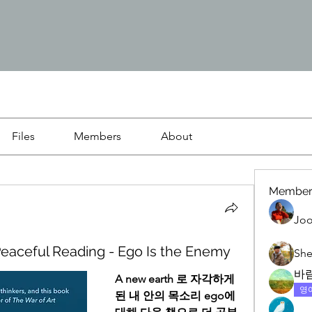
Files
Members
About
Member
Joo
ceful Reading - Ego Is the Enemy
She
바
A new earth 로 자각하게 
영
된 내 안의 목소리 ego에 