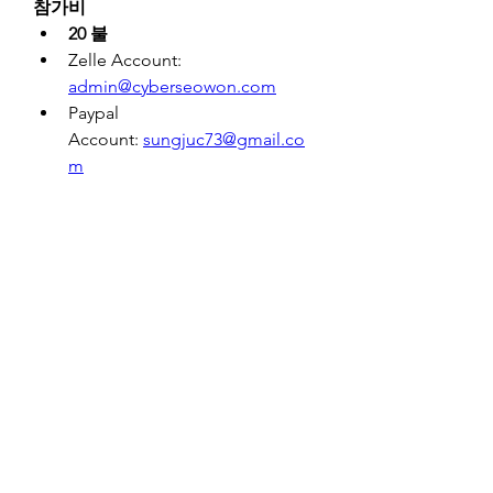
참가비
20 불
Zelle Account: 
admin@cyberseowon.com
Paypal 
Account: 
sungjuc73@gmail.co
m
100 포인트 이상 받아 수료하시
면 참가비 전액을 환불해드립니
다.
모임일정
기간: 2024년 3월 6일 ~ 2024년 4
월 19일 (7주간)
사전모임: 2024년 3월 7일 오후 2
시 (한국시각), 3월 6일 오후 9시 
(미국 서부 시각)
마무리모임: 2024년 4월 19일 오
후 2시 (한국시각), 4월 18일 오후 