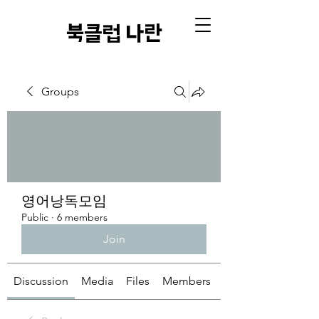
​북클럽 나란
Groups
영어낭독모임
Public
·
6 members
Join
Discussion
Media
Files
Members
About