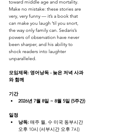
toward middle age and mortality. 
Make no mistake: these stories are 
very, very funny — it’s a book that 
can make you laugh ’til you snort, 
the way only family can. Sedaris’s 
powers of observation have never 
been sharper, and his ability to 
shock readers into laughter 
unparalleled.
모임제목: 영어낭독 - 늦은 저녁 사과
와 함께
기간
2026년 7월 8일 ~ 8월 5일 (5주간)
일정
낭독: 
매주 월, 수 미국 동부시간 
오후 10시 (서부시간 오후 7시)