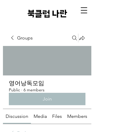
​북클럽 나란
Groups
영어낭독모임
Public
·
6 members
Join
Discussion
Media
Files
Members
About