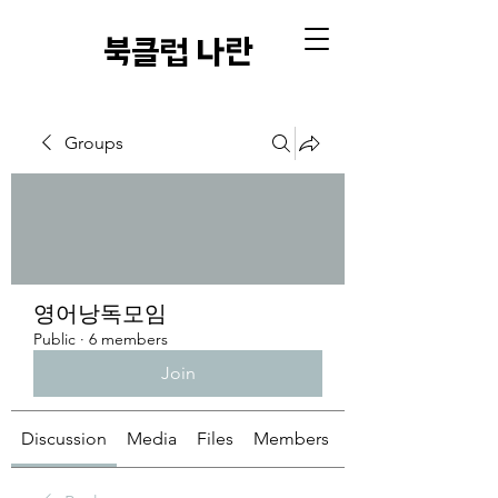
​북클럽 나란
Groups
영어낭독모임
Public
·
6 members
Join
Discussion
Media
Files
Members
About