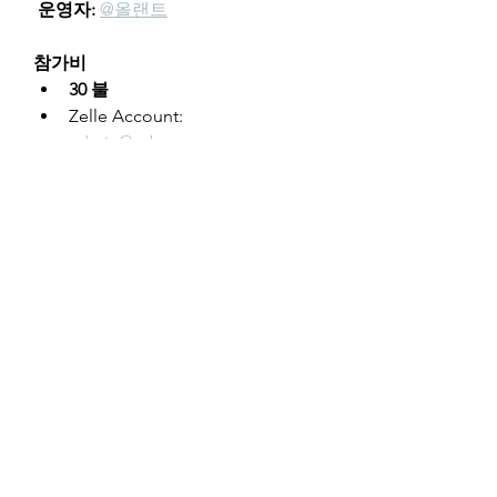
운영자:
@올랜트
참가비
30 불
Zelle Account: 
admin@cyberseowon.com
Paypal 
Account: 
sungjuc73@gmail.co
m
2025년 11월 11일 마감
100 포인트 이상 받아 수료하시
면 참가비 전액을 환불해드립니
다.
얼마나 많은 시간이 필요한가요?
영어 낭독모임은 별도의 시간 투
자가 필요하지 않습니다.
사전모임, 마무리 모임, 낭독 모
임 포함하여 대략 40시간 정도가 