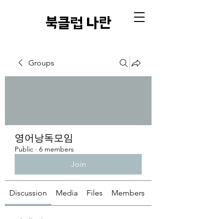
​북클럽 나란
Groups
영어낭독모임
Public
·
6 members
Join
Discussion
Media
Files
Members
About