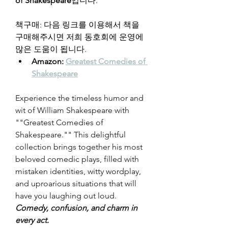
of Shakespeare
입니다.
책구매: 다음 링크를 이용해서 책을 
구매해주시면 저희 동호회에 운영에 
많은 도움이 됩니다.
Amazon: 
Greatest Comedies of 
Shakespeare
Experience the timeless humor and 
wit of William Shakespeare with 
""Greatest Comedies of 
Shakespeare."" This delightful 
collection brings together his most 
beloved comedic plays, filled with 
mistaken identities, witty wordplay, 
and uproarious situations that will 
have you laughing out loud.
Comedy, confusion, and charm in 
every act.