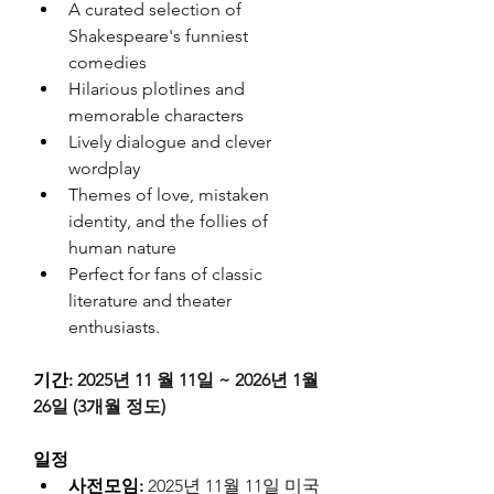
A curated selection of 
Shakespeare's funniest 
comedies
Hilarious plotlines and 
memorable characters
Lively dialogue and clever 
wordplay
Themes of love, mistaken 
identity, and the follies of 
human nature
Perfect for fans of classic 
literature and theater 
enthusiasts.
기간: 
2025년 11 월 11일 ~ 2026년 1월 
26일 (3개월 정도)
일정
사전모임:
2025년 11월 11일 미국 