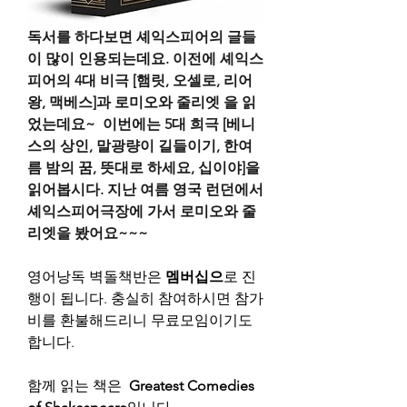
독서를 하다보면 셰익스피어의 글들
이 많이 인용되는데요. 이전에 셰익스
피어의 4대 비극 [햄릿, 오셀로, 리어
왕, 맥베스]과 로미오와 줄리엣 을 읽
었는데요~  이번에는 5대 희극 [베니
스의 상인, 말광량이 길들이기, 한여
름 밤의 꿈, 뜻대로 하세요, 십이야]을 
읽어봅시다. 지난 여름 영국 런던에서 
셰익스피어극장에 가서 로미오와 줄
리엣을 봤어요~~~
영어낭독 벽돌책반은 
멤버십으
로 진
행이 됩니다. 충실히 참여하시면 참가
비를 환불해드리니 무료모임이기도 
합니다.
함께 읽는 책은 
 Greatest Comedies 