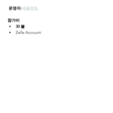
운영자:
@올랜트
참가비
30 불
Zelle Account: 
admin@cyberseowon.com
Paypal 
Account: 
sungjuc73@gmail.co
m
2025년 10월 20일 마감
100 포인트 이상 받아 수료하시
면 참가비 전액을 환불해드립니
다.
얼마나 많은 시간이 필요한가요?
영어 낭독모임은 별도의 시간 투
자가 필요하지 않습니다.
사전모임, 마무리 모임, 낭독 모