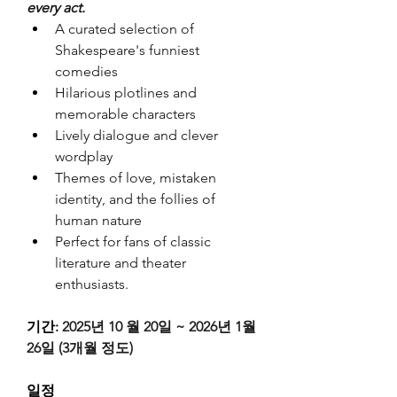
every act.
A curated selection of 
Shakespeare's funniest 
comedies
Hilarious plotlines and 
memorable characters
Lively dialogue and clever 
wordplay
Themes of love, mistaken 
identity, and the follies of 
human nature
Perfect for fans of classic 
literature and theater 
enthusiasts.
기간: 
2025년 10 월 20일 ~ 2026년 1월 
26일 (3개월 정도)
일정