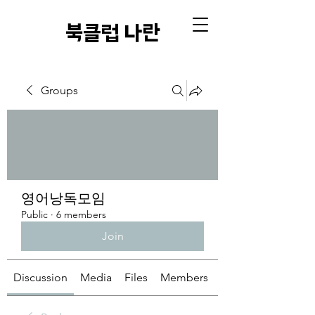
​북클럽 나란
Groups
영어낭독모임
Public
·
6 members
Join
Discussion
Media
Files
Members
About