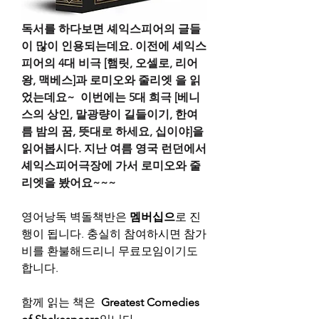
독서를 하다보면 셰익스피어의 글들
이 많이 인용되는데요. 이전에 셰익스
피어의 4대 비극 [햄릿, 오셀로, 리어
왕, 맥베스]과 로미오와 줄리엣 을 읽
었는데요~  이번에는 5대 희극 [베니
스의 상인, 말광량이 길들이기, 한여
름 밤의 꿈, 뜻대로 하세요, 십이야]을 
읽어봅시다. 지난 여름 영국 런던에서 
셰익스피어극장에 가서 로미오와 줄
리엣을 봤어요~~~
영어낭독 벽돌책반은 
멤버십으
로 진
행이 됩니다. 충실히 참여하시면 참가
비를 환불해드리니 무료모임이기도 
합니다.
함께 읽는 책은 
Greatest Comedies 