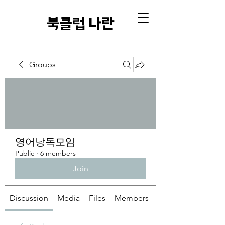
​북클럽 나란
Groups
영어낭독모임
Public
·
6 members
Join
Discussion
Media
Files
Members
About