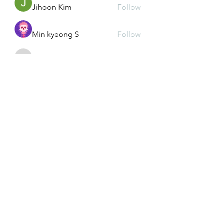
Jihoon Kim
Follow
Min kyeong S
Follow
kd2mz3015m
Follow
kd2mz3015m
Andrea Lim
Follow
See All Members (54)
We create a place to
read, write, talk, and think!
Cyber Seowon Foundation