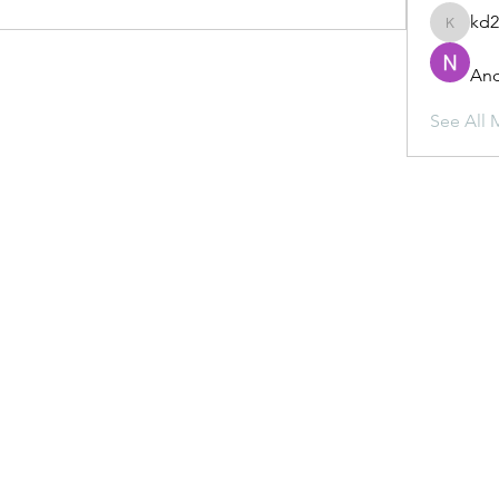
kd
kd2mz3
And
See All 