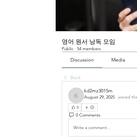
영어 원서 낭독 모임
Public
·
54 members
Discussion
Media
Back
kd2mz3015m
August 29, 2025
·
joined th
kd2mz3015m
0
0 Comments
Write a comment...