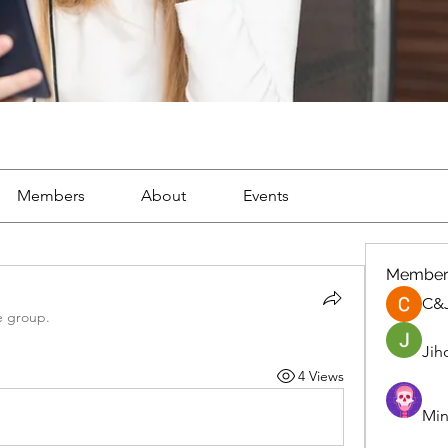
Members
About
Events
Member
C&
e group.
Jih
4 Views
Min