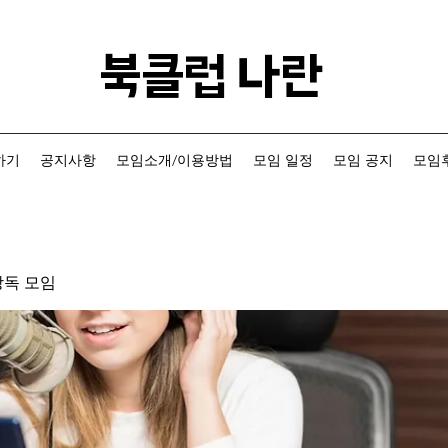
​북클럽 나란
하기
공지사항
모임소개/이용방법
모임 일정
모임 공지
모임후
낭독 모임