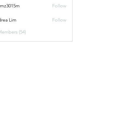
2mz3015m
Follow
015m
rea Lim
Follow
Members (54)