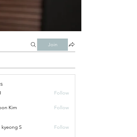
Join
s
J
Follow
oon Kim
Follow
 kyeong S
Follow