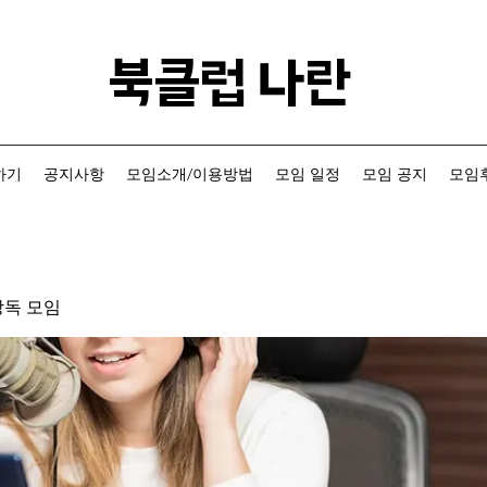
​북클럽 나란
하기
공지사항
모임소개/이용방법
모임 일정
모임 공지
모임후
낭독 모임