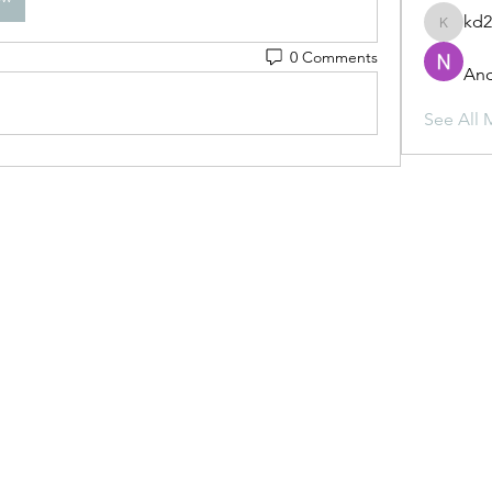
kd
kd2mz3
0 Comments
And
See All 