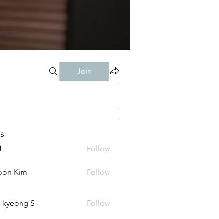
Join
s
J
Follow
oon Kim
Follow
 kyeong S
Follow