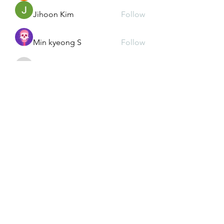
Jihoon Kim
Follow
Min kyeong S
Follow
kd2mz3015m
Follow
kd2mz3015m
Andrea Lim
Follow
See All Members (54)
We create a place to
read, write, talk, and think!