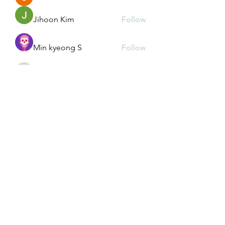
Jihoon Kim
Follow
Min kyeong S
Follow
kd2mz3015m
Follow
kd2mz3015m
Andrea Lim
Follow
See All Members (54)
We create a place to
read, write, talk, and think!