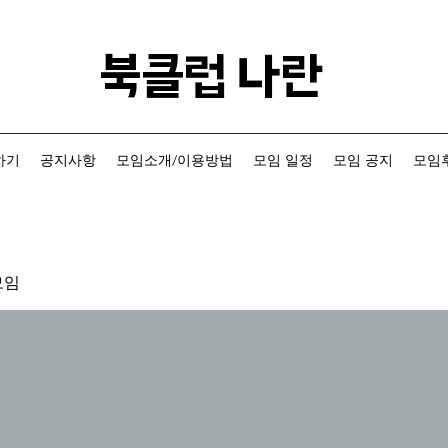
​북클럽 나란
하기
공지사항
모임소개/이용방법
모임 일정
모임 공지
모임후
모임