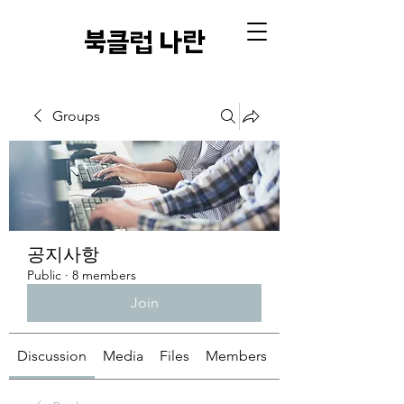
​북클럽 나란
Groups
공지사항
Public
·
8 members
Join
Discussion
Media
Files
Members
About