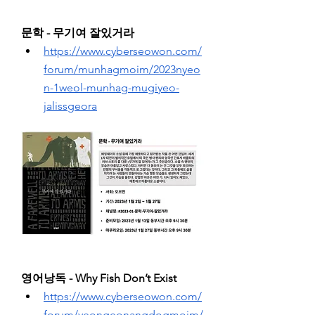
문학 - 무기여 잘있거라
https://www.cyberseowon.com/
forum/munhagmoim/2023nyeo
n-1weol-munhag-mugiyeo-
jalissgeora
영어낭독 - Why Fish Don’t Exist
https://www.cyberseowon.com/
forum/yeongeonangdogmoim/