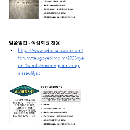
알쓸일잡 - 여성회원 전용
https://www.cyberseowon.com/
forum/teugbyeolmoim/2023nye
on-1weol-yeoseongjeonyong-
alsseuliljab