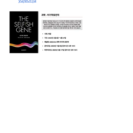
yujeonja
유료영어 - On Liberty
https://www.cyberseowon.com/
forum/yeongeo-weonseo-ilggi-
moim/2023nyeon-1weol-
yuryoyeongeo-on-liberty