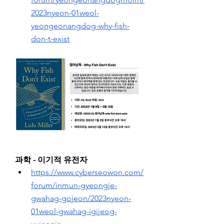
2023nyeon-01weol-
yeongeonangdog-why-fish-
don-t-exist
과학 - 이기적 유전자
https://www.cyberseowon.com/
forum/inmun-gyeongje-
gwahag-gojeon/2023nyeon-
01weol-gwahag-igijeog-