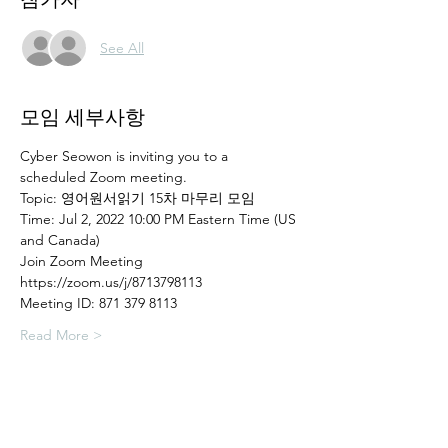
See All
모임 세부사항
Cyber Seowon is inviting you to a 
scheduled Zoom meeting.
Topic: 영어원서읽기 15차 마무리 모임
Time: Jul 2, 2022 10:00 PM Eastern Time (US 
and Canada)
Join Zoom Meeting
https://zoom.us/j/8713798113
Meeting ID: 871 379 8113
Read More >
모임 공유하기